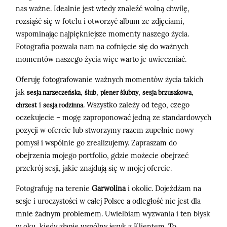
nas ważne. Idealnie jest wtedy znaleźć wolną chwilę,
rozsiąść się w fotelu i otworzyć album ze zdjęciami,
wspominając najpiękniejsze momenty naszego życia.
Fotografia pozwala nam na cofnięcie się do ważnych
momentów naszego życia więc warto je uwieczniać.
Oferuję fotografowanie ważnych momentów życia takich
jak
,
,
,
,
sesja narzeczeńska
ślub
plener ślubny
sesja brzuszkowa
i
. Wszystko zależy od tego, czego
chrzest
sesja rodzinna
oczekujecie – mogę zaproponować jedną ze standardowych
pozycji w ofercie lub stworzymy razem zupełnie nowy
pomysł i wspólnie go zrealizujemy. Zapraszam do
obejrzenia mojego portfolio, gdzie możecie obejrzeć
przekrój sesji, jakie znajdują się w mojej ofercie.
Fotografuję na terenie
Garwolina
i okolic. Dojeżdżam na
sesje i uroczystości w całej Polsce a odległość nie jest dla
mnie żadnym problemem. Uwielbiam wyzwania i ten błysk
w oku, kiedy złapię wspólny język z Klientem. To