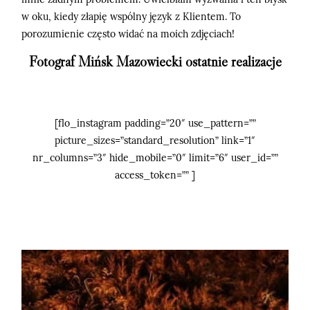
w oku, kiedy złapię wspólny język z Klientem. To
porozumienie często widać na moich zdjęciach!
Fotograf Mińsk Mazowiecki ostatnie realizacje
[flo_instagram padding=”20″ use_pattern=””
picture_sizes=”standard_resolution” link=”1″
nr_columns=”3″ hide_mobile=”0″ limit=”6″ user_id=””
access_token=”” ]