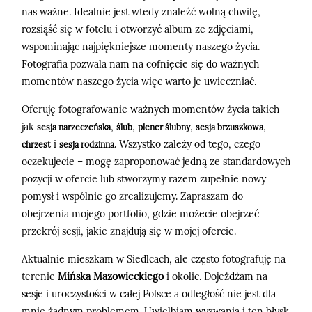
nas ważne. Idealnie jest wtedy znaleźć wolną chwilę,
rozsiąść się w fotelu i otworzyć album ze zdjęciami,
wspominając najpiękniejsze momenty naszego życia.
Fotografia pozwala nam na cofnięcie się do ważnych
momentów naszego życia więc warto je uwieczniać.
Oferuję fotografowanie ważnych momentów życia takich
jak
,
,
,
,
sesja narzeczeńska
ślub
plener ślubny
sesja brzuszkowa
i
. Wszystko zależy od tego, czego
chrzest
sesja rodzinna
oczekujecie – mogę zaproponować jedną ze standardowych
pozycji w ofercie lub stworzymy razem zupełnie nowy
pomysł i wspólnie go zrealizujemy. Zapraszam do
obejrzenia mojego portfolio, gdzie możecie obejrzeć
przekrój sesji, jakie znajdują się w mojej ofercie.
Aktualnie mieszkam w Siedlcach, ale często fotografuję na
terenie
Mińska Mazowieckiego
i okolic. Dojeżdżam na
sesje i uroczystości w całej Polsce a odległość nie jest dla
mnie żadnym problemem. Uwielbiam wyzwania i ten błysk