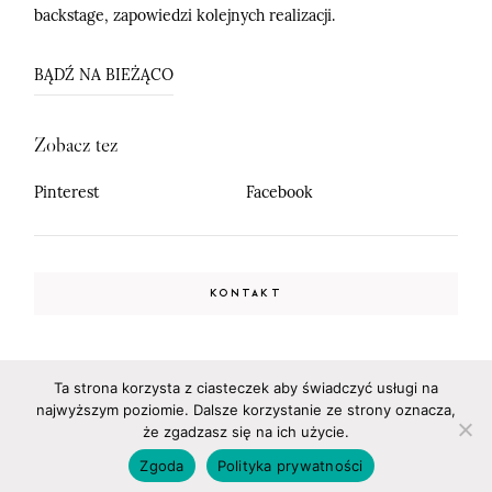
backstage, zapowiedzi kolejnych realizacji.
BĄDŹ NA BIEŻĄCO
Zobacz tez
Pinterest
Facebook
KONTAKT
Ta strona korzysta z ciasteczek aby świadczyć usługi na
Fotografia Ślubna Siedlce, Warszawa, Mińsk Mazowiecki, Sulejówek
najwyższym poziomie. Dalsze korzystanie ze strony oznacza,
©2026 Adrian Rykiel Fotografia
że zgadzasz się na ich użycie.
Zgoda
Polityka prywatności