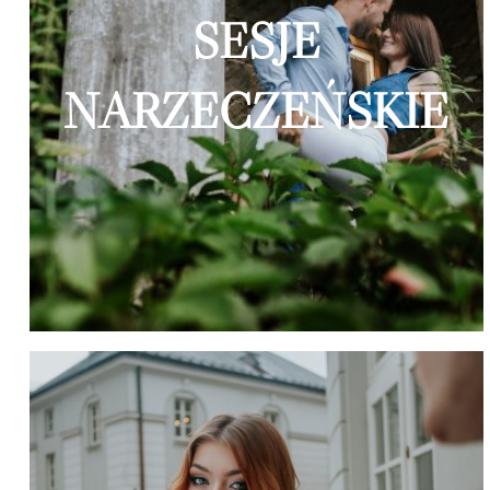
SESJE
NARZECZEŃSKIE