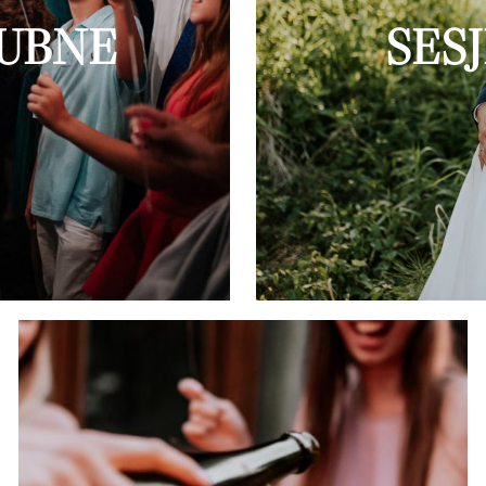
LUBNE
SES