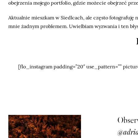
obejrzenia mojego portfolio, gdzie możecie obejrzeć przekr
Aktualnie mieszkam w Siedlcach, ale często fotografuję 
mnie żadnym problemem. Uwielbiam wyzwania i ten błysk
[flo_instagram padding=”20″ use_pattern=”” pictur
Obserw
@adria