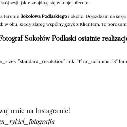
ój sesji, jakie znajdują się w mojej ofercie.
na terenie
Sokołowa Podlaskiego
i okolic. Dojeżdżam na sesje 
 w oku, kiedy złapię wspólny język z Klientem. To porozumi
Fotograf Sokołów Podlaski ostatnie realizacj
e_sizes=”standard_resolution” link=”1″ nr_columns=”3″ hide
uj mnie na Instagramie!
n_rykiel_fotografia