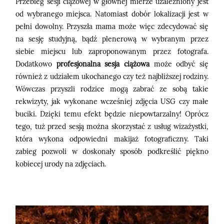
Przebieg sesji ciążowej w głównej mierze uzależniony jest
od wybranego miejsca. Natomiast dobór lokalizacji jest w
pełni dowolny. Przyszła mama może więc zdecydować się
na sesję studyjną, bądź plenerową w wybranym przez
siebie miejscu lub zaproponowanym przez fotografa.
Dodatkowo
profesjonalna sesja ciążowa
może odbyć się
również z udziałem ukochanego czy też najbliższej rodziny.
Wówczas przyszli rodzice mogą zabrać ze sobą takie
rekwizyty, jak wykonane wcześniej zdjęcia USG czy małe
buciki. Dzięki temu efekt będzie niepowtarzalny! Oprócz
tego, tuż przed sesją można skorzystać z usług wizażystki,
która wykona odpowiedni makijaż fotograficzny. Taki
zabieg pozwoli w doskonały sposób podkreślić piękno
kobiecej urody na zdjęciach.