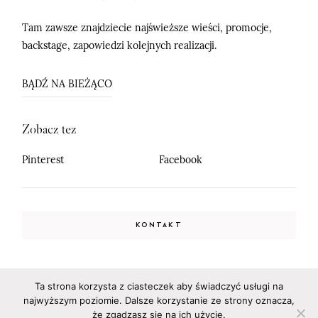
Tam zawsze znajdziecie najświeższe wieści, promocje,
backstage, zapowiedzi kolejnych realizacji.
BĄDŹ NA BIEŻĄCO
Zobacz tez
Pinterest
Facebook
KONTAKT
Ta strona korzysta z ciasteczek aby świadczyć usługi na
Fotografia Ślubna Siedlce, Warszawa, Mińsk Mazowiecki, Sulejówek
najwyższym poziomie. Dalsze korzystanie ze strony oznacza,
©2026 Adrian Rykiel Fotografia
że zgadzasz się na ich użycie.