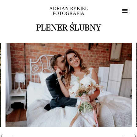
ADRIAN RYKIEL
FOTOGRAFIA
PLENER ŚLUBNY
Home
Portfolio
O mnie
Blog
Strefa klienta
Kontakt