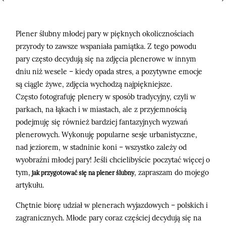
Plener ślubny młodej pary w pięknych okolicznościach
przyrody to zawsze wspaniała pamiątka. Z tego powodu
©2026 adrian rykiel fotografia
pary często decydują się na zdjęcia plenerowe w innym
dniu niż wesele – kiedy opada stres, a pozytywne emocje
są ciągle żywe, zdjęcia wychodzą najpiękniejsze.
Często fotografuję plenery w sposób tradycyjny, czyli w
parkach, na łąkach i w miastach, ale z przyjemnością
podejmuję się również bardziej fantazyjnych wyzwań
plenerowych. Wykonuję popularne sesje urbanistyczne,
nad jeziorem, w stadninie koni – wszystko zależy od
wyobraźni młodej pary! Jeśli chcielibyście poczytać więcej o
tym,
, zapraszam do mojego
jak przygotować się na plener ślubny
artykułu.
Chętnie biorę udział w plenerach wyjazdowych – polskich i
zagranicznych. Młode pary coraz częściej decydują się na