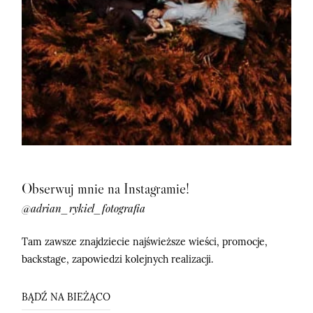
©2026 adrian rykiel fotografia
©2026 adrian rykiel fotografia
Obserwuj mnie na Instagramie!
@adrian_rykiel_fotografia
Tam zawsze znajdziecie najświeższe wieści, promocje,
backstage, zapowiedzi kolejnych realizacji.
BĄDŹ NA BIEŻĄCO