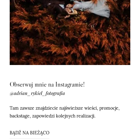
©2026 adrian rykiel fotografia
©2026 adrian rykiel fotografia
Obserwuj mnie na Instagramie!
@adrian_rykiel_fotografia
Tam zawsze znajdziecie najświeższe wieści, promocje,
backstage, zapowiedzi kolejnych realizacji.
BĄDŹ NA BIEŻĄCO