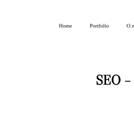
Home
Portfolio
O 
SEO – P