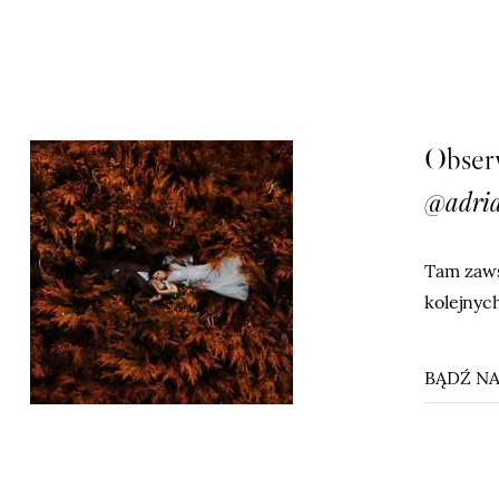
Obserw
@adria
Tam zaws
kolejnych
BĄDŹ NA