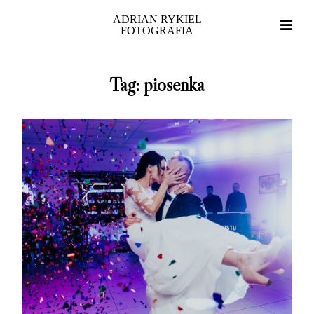
ADRIAN RYKIEL
FOTOGRAFIA
Tag: piosenka
Home
Portfolio
O mnie
Blog
Strefa klienta
Kontakt