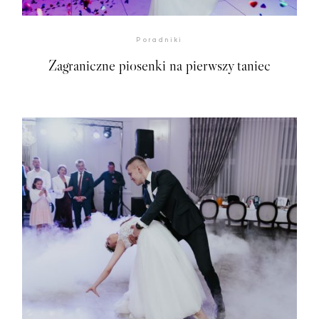
Poradniki
Zagraniczne piosenki na pierwszy taniec
©2026 adrian rykiel fotografia