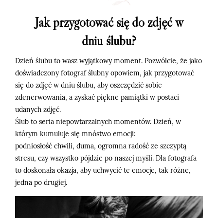
O mnie
Jak przygotować się do zdjęć w
Blog
dniu ślubu?
Dzień ślubu to wasz wyjątkowy moment. Pozwólcie, że jako
Strefa klienta
doświadczony fotograf ślubny opowiem, jak przygotować
się do zdjęć w dniu ślubu, aby oszczędzić sobie
Kontakt
zdenerwowania, a zyskać piękne pamiątki w postaci
udanych zdjęć.
Ślub to seria niepowtarzalnych momentów. Dzień, w
którym kumuluje się mnóstwo emocji:
podniosłość chwili, duma, ogromna radość ze szczyptą
©2026 adrian rykiel fotografia
stresu, czy wszystko pójdzie po naszej myśli. Dla fotografa
to doskonała okazja, aby uchwycić te emocje, tak różne,
jedna po drugiej.