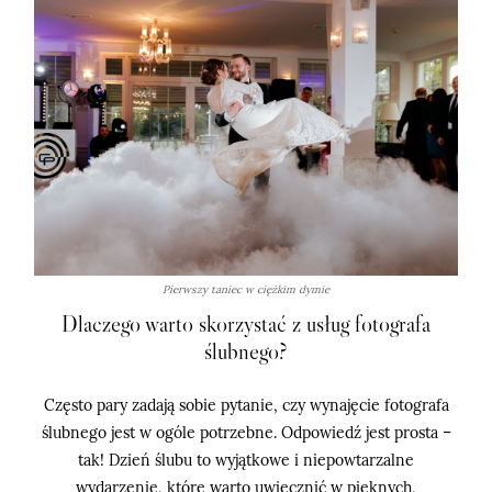
Portfolio
O mnie
Blog
Strefa klienta
Kontakt
Pierwszy taniec w ciężkim dymie
Dlaczego warto skorzystać z usług fotografa
ślubnego?
©2026 adrian rykiel fotografia
Często pary zadają sobie pytanie, czy wynajęcie fotografa
ślubnego jest w ogóle potrzebne. Odpowiedź jest prosta –
tak! Dzień ślubu to wyjątkowe i niepowtarzalne
wydarzenie, które warto uwiecznić w pięknych,