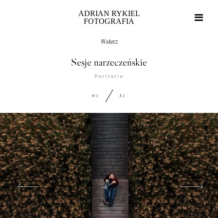
ADRIAN RYKIEL
FOTOGRAFIA
Wstecz
Sesje narzeczeńskie
Portfolio
Home
01
31
Portfolio
O mnie
Blog
Strefa klienta